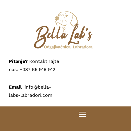
Skip
to
content
Pitanje?
Kontaktirajte
nas: +387 65 916 912
Email
info@bella-
labs-labradori.com
Toggle
Navigation