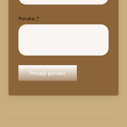
Poruka
*
Posalji poruku