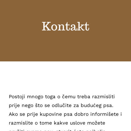
Početna
O nama
Kontakt
SERVITIUM LABS S’BEKI
K-RUBY BALKANIKA
Stenci – 2024
Postoji mnogo toga o čemu treba razmisliti
Kontakt
Leglo 2022
prije nego što se odlučite za budućeg psa.
Ako se prije kupovine psa dobro informišete i
Leglo 2023
razmislite o tome kakve uslove možete